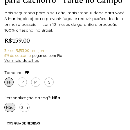
para Cachorro | Tarde no Campo
Mais segurança para o seu cão, mais tranquilidade para você.
A Martingale ajuda a prevenir fugas e reduzir puxões desde o
primeiro passeio — com 12 meses de garantia e produção
100% artesanal no Brasil.
R$159,00
3
x
de
R$53,00
sem juros
5% de desconto
pagando com Pix
Ver mais detalhes
Tamanho:
PP
PP
P
M
G
Personalização da tag?:
Não
Não
Sim
GUIA DE MEDIDAS